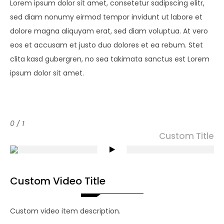
Lorem ipsum dolor sit amet, consetetur sadipscing elitr,
sed diam nonumy eirmod tempor invidunt ut labore et
dolore magna aliquyam erat, sed diam voluptua. At vero
eos et accusam et justo duo dolores et ea rebum. Stet
clita kasd gubergren, no sea takimata sanctus est Lorem
ipsum dolor sit amet.
0 / 1
C
u
s
t
o
m
T
i
t
l
e
Custom Video Title
Custom video item description.