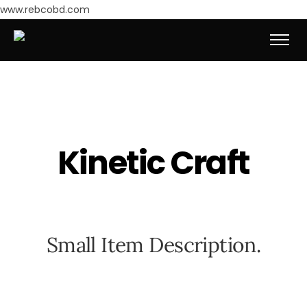
www.rebcobd.com
K
i
n
e
t
i
c
C
r
a
f
t
S
m
a
l
l
I
t
e
m
D
e
s
c
r
i
p
t
i
o
n
.